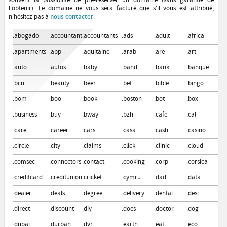
souvent la possibilité de pré-réserver un domaine (sans garantie de
l'obtenir). Le domaine ne vous sera facturé que s'il vous est attribué,
nous contacter
n'hésitez pas à
.
.abogado
.accountant
.accountants
.ads
.adult
.africa
.al
.apartments
.app
.aquitaine
.arab
.are
.art
.at
.auto
.autos
.baby
.band
.bank
.banque
.b
.bcn
.beauty
.beer
.bet
.bible
.bingo
.bi
.bom
.boo
.book
.boston
.bot
.box
.b
.business
.buy
.bway
.bzh
.cafe
.cal
.ca
.care
.career
.cars
.casa
.cash
.casino
.ca
.circle
.city
.claims
.click
.clinic
.cloud
.c
.comsec
.connectors
.contact
.cooking
.corp
.corsica
.c
.creditcard
.creditunion
.cricket
.cymru
.dad
.data
.da
.dealer
.deals
.degree
.delivery
.dental
.desi
.de
.direct
.discount
.diy
.docs
.doctor
.dog
.d
.dubai
.durban
.dvr
.earth
.eat
.eco
.e