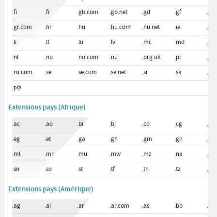
.fi
.fr
.gb.com
.gb.net
.gd
.gf
.gg
.gr.com
.hr
.hu
.hu.com
.hu.net
.ie
.im
.li
.lt
.lu
.lv
.mc
.md
.me
.nl
.no
.no.com
.nu
.org.uk
.pl
.pt
.ru.com
.se
.se.com
.se.net
.si
.sk
.sm
.рф
Extensions pays (Afrique)
.ac
.ao
.bi
.bj
.cd
.cg
.ci
.eg
.et
.ga
.gh
.gm
.gn
.ke
.ml
.mr
.mu
.mw
.mz
.na
.ng
.sn
.so
.st
.tf
.tn
.tz
.ug
Extensions pays (Amérique)
.ag
.ai
.ar
.ar.com
.as
.bb
.bo