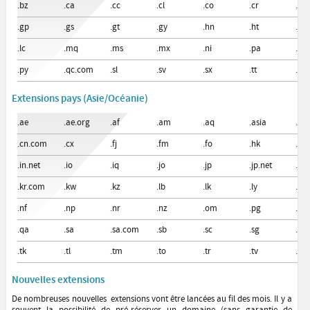
.bz
.ca
.cc
.cl
.co
.cr
.cu
.gp
.gs
.gt
.gy
.hn
.ht
.jm
.lc
.mq
.ms
.mx
.ni
.pa
.pe
.py
.qc.com
.sl
.sv
.sx
.tt
.us
Extensions pays (Asie/Océanie)
.ae
.ae.org
.af
.am
.aq
.asia
.au
.cn.com
.cx
.fj
.fm
.fo
.hk
.h
.in.net
.io
.iq
.jo
.jp
.jp.net
.jp
.kr.com
.kw
.kz
.lb
.lk
.ly
.m
.nf
.np
.nr
.nz
.om
.pg
.ph
.qa
.sa
.sa.com
.sb
.sc
.sg
.sr
.tk
.tl
.tm
.to
.tr
.tv
.tw
Nouvelles extensions
De nombreuses nouvelles extensions vont être lancées au fil des mois. Il y a