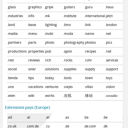
.glass
.graphics
.gripe
.guitars
.guru
.haus
.ho
.industries
.info
.ink
.institute
.international
.jetzt
.k
.land
.lease
.lighting
.limo
.link
.london
.lu
.media
.menu
.mobi
.moda
.name
.net
.ni
.partners
.parts
.photo
.photography
.photos
.pics
.pi
.productions
.properties
.pub
.qpon
.recipes
.red
.re
.rest
.reviews
.rich
.rocks
.ruhr
.services
.se
.social
.solar
.solutions
.supplies
.supply
.support
.s
.tienda
.tips
.today
.tools
.town
.toys
.tr
.uno
.vacations
.ventures
.viajes
.villas
.vision
.vo
.wien
.wiki
.works
.在线
.移动
.онлайн
.с
Extensions pays (Europe)
.ad
.al
.at
.ax
.ba
.be
.bg
.co.uk
.com.de
.cy
.de
.de.com
.dk
.ee