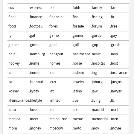
.eus
.express
.fail
.faith
.family
.fan
.fa
.final
.finance
.financial
.fire
.fishing
.fit
.fi
.food
.football
.forex
.forsale
.forum
.free
.frl
.fyi
.gal
.game
.games
.garden
.gay
.ge
.global
.gmbh
.gold
.golf
.gop
.gratis
.g
.halal
.hamburg
.hangout
.healthcare
.heart
.help
.he
.hockey
.home
.homes
.horse
.hospital
.host
.ho
.idn
.immo
.inc
.indians
.ing
.insurance
.i
.ist
.istanbul
.jetzt
.jewelry
.joburg
.juegos
.ju
.kosher
.kyoto
.lat
.latino
.law
.lawyer
.ld
.lifeinsurance
.lifestyle
.limited
.live
.living
.llc
.llp
.lotto
.love
.ltd
.luxe
.madrid
.mail
.m
.medical
.meet
.melbourne
.meme
.memorial
.men
.m
.mom
.money
.moscow
.moto
.mov
.movie
.m