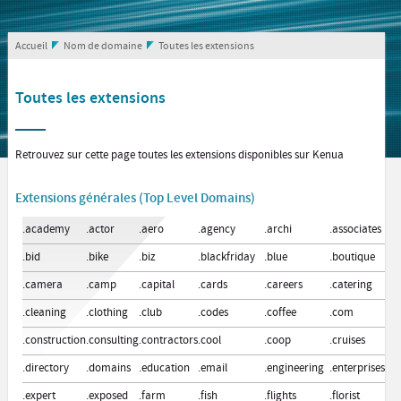
Accueil
Nom de domaine
Toutes les extensions
Toutes les extensions
Retrouvez sur cette page toutes les extensions disponibles sur Kenua
Extensions générales (Top Level Domains)
.academy
.actor
.aero
.agency
.archi
.associates
.ba
.bid
.bike
.biz
.blackfriday
.blue
.boutique
.bu
.camera
.camp
.capital
.cards
.careers
.catering
.ce
.cleaning
.clothing
.club
.codes
.coffee
.com
.c
.construction
.consulting
.contractors
.cool
.coop
.cruises
.d
.directory
.domains
.education
.email
.engineering
.enterprises
.e
.expert
.exposed
.farm
.fish
.flights
.florist
.f