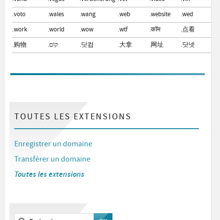
.voto
.wales
.wang
.web
.website
.wed
.w
.work
.world
.wow
.wtf
.कॉम
.点看
.ค
.购物
.קוֹם
.닷컴
.大拿
.网址
.닷넷
.
TOUTES LES EXTENSIONS
Enregistrer un domaine
Transférer un domaine
Toutes les extensions