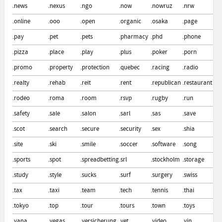
.news
.nexus
.ngo
.now
.nowruz
.nrw
.of
.online
.ooo
.open
.organic
.osaka
.page
.pa
.pay
.pet
.pets
.pharmacy
.phd
.phone
.ph
.pizza
.place
.play
.plus
.poker
.porn
.pr
.promo
.property
.protection
.quebec
.racing
.radio
.ra
.realty
.rehab
.reit
.rent
.republican
.restaurant
.re
.rodeo
.roma
.room
.rsvp
.rugby
.run
.r
.safety
.sale
.salon
.sarl
.sas
.save
.sc
.scot
.search
.secure
.security
.sex
.shia
.s
.site
.ski
.smile
.soccer
.software
.song
.so
.sports
.spot
.spreadbetting
.srl
.stockholm
.storage
.st
.study
.style
.sucks
.surf
.surgery
.swiss
.s
.tax
.taxi
.team
.tech
.tennis
.thai
.th
.tokyo
.top
.tour
.tours
.town
.toys
.tr
.vana
.vegas
.versicherung
.vet
.video
.vin
.vi